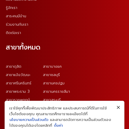
รู้จักเรา
สาระคนมีบ้าน
ร่วมงานกับเรา
ติดต่อเรา
สาขาทั้งหมด
สาขาดุสิต
สาขาบางแค
สาขาแจ้งวัฒนะ
สาขาชลบุรี
สาขาศรีนครินทร์
สาขานครปฐม
สาขาพระราม 3
สาขานครราชสีมา
สาขาราชพฤกษ์
สาขาสระบุรี
สาขาสุวรรณภูมิ
สาขาอุบลราชธานี
เราใช้คุกกี้เพื่อพัฒนาประสิทธิภาพ และประสบการณ์ที่ดีในการใช้
เว็บไซต์ของคุณ คุณสามารถศึกษารายละเอียดได้ที่
นโยบายความเป็นส่วนตัว
และสามารถจัดการความเป็นส่วนตัวเอง
ได้ของคุณได้เองโดยคลิกที่
ตั้งค่า