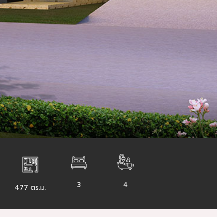
3
4
477 ตร.ม.