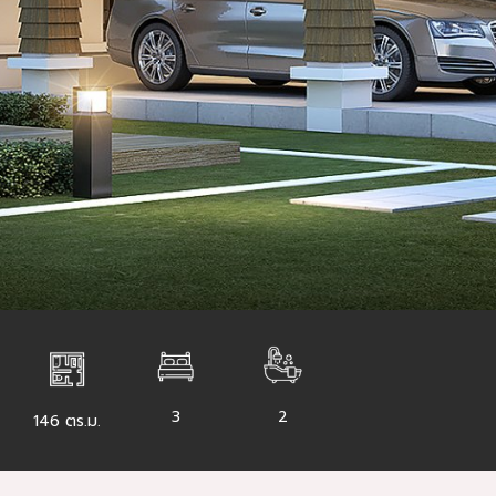
3
2
146 ตร.ม.