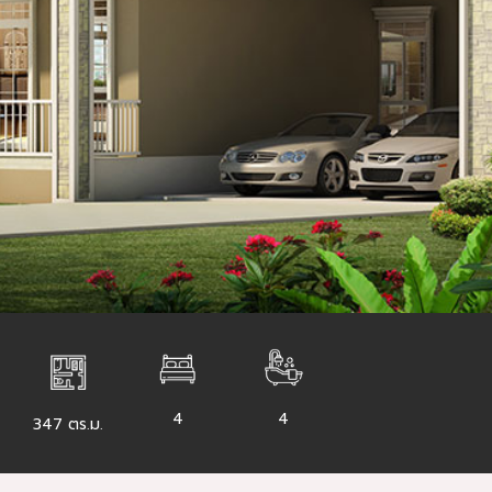
4
4
347 ตร.ม.