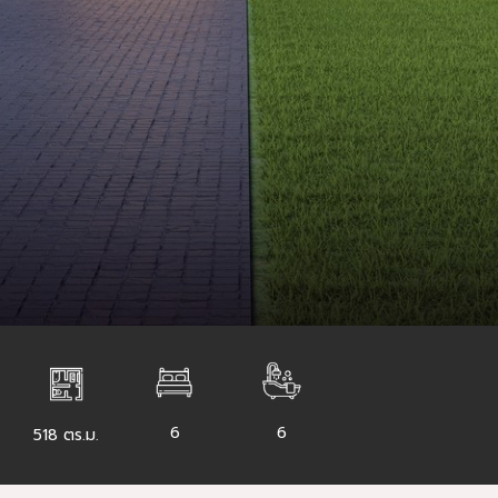
6
6
518 ตร.ม.