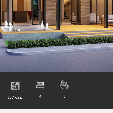
4
5
357 ตร.ม.