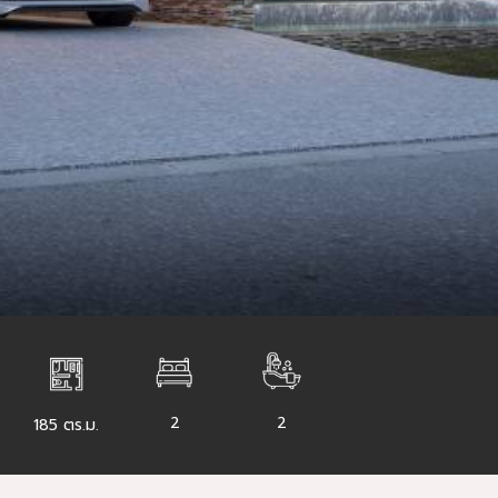
2
2
185 ตร.ม.