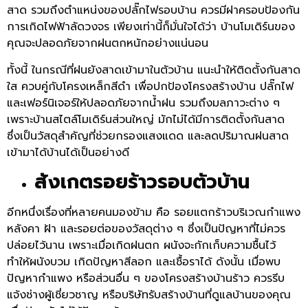
สาด รวมถึงตำแหน่งของปลั๊กไฟรอบบ้าน ควรมีฝาครอบป้องกัน
การเกิดไฟฟ้าลัดวงจร เพียงเท่านี้ก็มั่นใจได้ว่า บ้านโมเดิร์นของ
คุณจะปลอดภัยจากฝนตกหนักอย่างแน่นอน
ทั้งนี้ ในกรณีที่ฝนยังสาดเข้ามาในตัวบ้าน แนะนำให้ติดตั้งกันสาด
ใส ควบคู่กับโครงเหล็กสีดำ เพื่อปกป้องโครงสร้างบ้าน ปลั๊กไฟ
และเฟอร์นิเจอร์ให้ปลอดภัยจากน้ำฝน รวมถึงมลภาวะต่าง ๆ
เพราะบ้านสไตล์โมเดิร์นส่วนใหญ่ มักไม่ได้มีการติดตั้งกันสาด
ซึ่งเป็นวัสดุสำคัญที่ช่วยกรองแสงแดด และลดปริมาณฝนสาด
เข้ามาได้บ้านได้เป็นอย่างดี
สังเกตรอยร้าวรอบตัวบ้าน
อีกหนึ่งเรื่องที่หลายคนมองข้าม คือ รอยแตกร้าวบริเวณกำแพง
หลังคา ฝ้า และรอยต่อของวัสดุต่าง ๆ ซึ่งเป็นปัญหาที่ไม่ควร
ปล่อยไว้นาน เพราะเมื่อเกิดฝนตก ผนังจะกักเก็บความชื้นไว้
ทำให้ผนังบวม เกิดปัญหาสีลอก และเชื้อราได้ ดังนั้น เมื่อพบ
ปัญหากำแพง หรือส่วนอื่น ๆ ของโครงสร้างบ้านร้าว ควรรีบ
แจ้งช่างผู้เชี่ยวชาญ หรือบริษัทรับสร้างบ้านที่ดูแลบ้านของคุณ