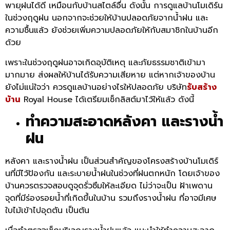
พายุฝนได้ดี เหมือนกับบ้านสไตล์อื่น ดังนั้น การดูแลบ้านโมเดิร์น
ในช่วงฤดูฝน นอกจากจะช่วยให้บ้านปลอดภัยจากน้ำฝน และ
ความชื้นแล้ว ยังช่วยเพิ่มความปลอดภัยให้กับสมาชิกในบ้านอีก
ด้วย
เพราะในช่วงฤดูฝนอาจเกิดอุบัติเหตุ และภัยธรรมชาติเข้ามา
มากมาย ส่งผลให้บ้านได้รับความเสียหาย แต่หากเจ้าของบ้าน
ยังไม่แน่ใจว่า ควรดูแลบ้านอย่างไรให้ปลอดภัย บริษัท
รับสร้าง
บ้าน
Royal House ได้เตรียมเช็กลิสต์มาไว้ให้แล้ว ดังนี้
ทำความสะอาดหลังคา และรางน้ำ
ฝน
หลังคา และรางน้ำฝน เป็นส่วนสำคัญของโครงสร้างบ้านโมเดิร์
นที่มีไว้ป้องกัน และระบายน้ำฝนในช่วงที่ฝนตกหนัก โดยเจ้าของ
บ้านควรตรวจสอบดูจุดรั่วซึมให้ละเอียด ไม่ว่าจะเป็น ฝ้าเพดาน
จุดที่มีร่องรอยน้ำที่เกิดขึ้นในบ้าน รวมถึงรางน้ำฝน ที่อาจมีเศษ
ใบไม้เข้าไปอุดตัน เป็นต้น