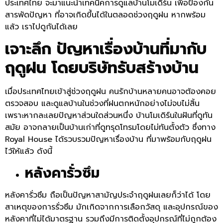
ประเทศไทย จะมาแนะนำเทคนิคการดูแลบ้านโมเดิร์น เพื่อป้องกัน
สารพัดปัญหา ที่อาจเกิดขึ้นได้ในตลอดช่วงฤดูฝน หากพร้อม
แล้ว เราไปดูกันได้เลย
เจาะลึก ปัญหาเรื่องบ้านที่มากับ
ฤดูฝน โดยบริษัทรับสร้างบ้าน
เมื่อประเทศไทยเข้าสู่ช่วงฤดูฝน คนรักบ้านหลายคนอาจต้องคอย
ตรวจสอบ และดูแลบ้านในช่วงที่ฝนตกหนักอย่างไม่จบไม่สิ้น
เพราะหากละเลยปัญหาส่วนใดส่วนหนึ่ง บ้านโมเดิร์นในฝันที่ดูทัน
สมัย อาจกลายเป็นบ้านเก่าที่ดูทรุดโทรมโดยไม่ทันตั้งตัว ซึ่งทาง
Royal House ได้รวบรวมปัญหาเรื่องบ้าน ที่มาพร้อมกับฤดูฝน
ไว้ให้แล้ว ดังนี้
หลังคารั่วซึม
หลังคารั่วซึม ถือเป็นปัญหาสามัญประจำฤดูฝนเลยก็ว่าได้ โดย
สาเหตุของการรั่วซึม มักเกิดจากการเลือกวัสดุ และอุปกรณ์ของ
หลังคาที่ไม่ได้มาตรฐาน รวมถึงมีการติดตั้งอุปกรณ์ที่ไม่ถูกต้อง