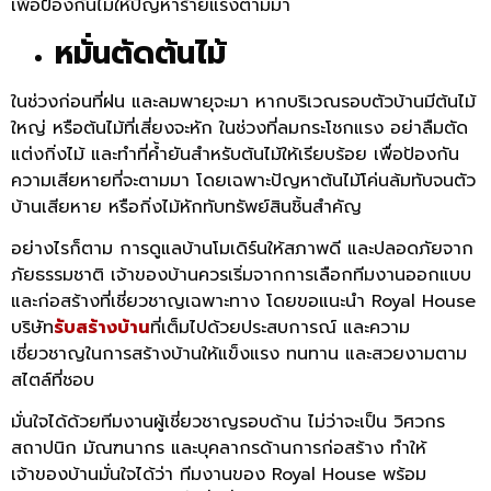
เพื่อป้องกันไม่ให้ปัญหาร้ายแรงตามมา
หมั่นตัดต้นไม้
ในช่วงก่อนที่ฝน และลมพายุจะมา หากบริเวณรอบตัวบ้านมีต้นไม้
ใหญ่ หรือต้นไม้ที่เสี่ยงจะหัก ในช่วงที่ลมกระโชกแรง อย่าลืมตัด
แต่งกิ่งไม้ และทำที่ค้ำยันสำหรับต้นไม้ให้เรียบร้อย เพื่อป้องกัน
ความเสียหายที่จะตามมา โดยเฉพาะปัญหาต้นไม้โค่นล้มทับจนตัว
บ้านเสียหาย หรือกิ่งไม้หักทับทรัพย์สินชิ้นสำคัญ
อย่างไรก็ตาม การดูแลบ้านโมเดิร์นให้สภาพดี และปลอดภัยจาก
ภัยธรรมชาติ เจ้าของบ้านควรเริ่มจากการเลือกทีมงานออกแบบ
และก่อสร้างที่เชี่ยวชาญเฉพาะทาง โดยขอแนะนำ Royal House
บริษัท
รับสร้างบ้าน
ที่เต็มไปด้วยประสบการณ์ และความ
เชี่ยวชาญในการสร้างบ้านให้แข็งแรง ทนทาน และสวยงามตาม
สไตล์ที่ชอบ
มั่นใจได้ด้วยทีมงานผู้เชี่ยวชาญรอบด้าน ไม่ว่าจะเป็น วิศวกร
สถาปนิก มัณฑนากร และบุคลากรด้านการก่อสร้าง ทำให้
เจ้าของบ้านมั่นใจได้ว่า ทีมงานของ Royal House พร้อม