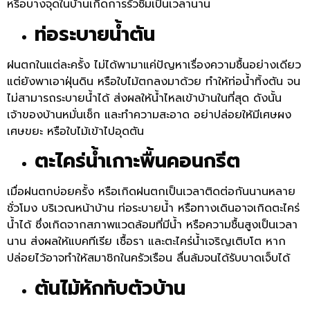
หรือบางจุดในบ้านเกิดการรั่วซึมเป็นเวลานาน
ท่อระบายน้ำตัน
ฝนตกในแต่ละครั้ง ไม่ได้พามาแค่ปัญหาเรื่องความชื้นอย่างเดียว
แต่ยังพาเอาฝุ่นดิน หรือใบไม้ตกลงมาด้วย ทำให้ท่อน้ำทิ้งตัน จน
ไม่สามารถระบายน้ำได้ ส่งผลให้น้ำไหลเข้าบ้านในที่สุด ดังนั้น
เจ้าของบ้านหมั่นเช็ก และทำความสะอาด อย่าปล่อยให้มีเศษผง
เศษขยะ หรือใบไม้เข้าไปอุดตัน
ตะไคร่น้ำเกาะพื้นคอนกรีต
เมื่อฝนตกบ่อยครั้ง หรือเกิดฝนตกเป็นเวลาติดต่อกันนานหลาย
ชั่วโมง บริเวณหน้าบ้าน ท่อระบายน้ำ หรือทางเดินอาจเกิดตะไคร่
น้ำได้ ซึ่งเกิดจากสภาพแวดล้อมที่มีน้ำ หรือความชื้นสูงเป็นเวลา
นาน ส่งผลให้แบคทีเรีย เชื้อรา และตะไคร่น้ำเจริญเติบโต หาก
ปล่อยไว้อาจทำให้สมาชิกในครัวเรือน ลื่นล้มจนได้รับบาดเจ็บได้
ต้นไม้หักทับตัวบ้าน