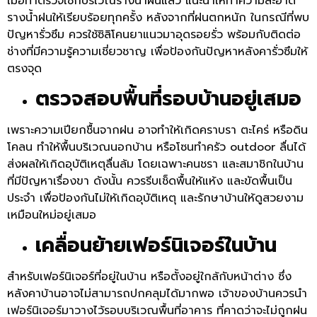
เมื่อทำตรวจเช็กบริเวณรางน้ำฝนแล้ว แนะนำให้ทำความสะอาด
รางน้ำฝนให้เรียบร้อยทุกครั้ง หลังจากที่ฝนตกหนัก ในกรณีที่พบ
ปัญหารั่วซึม ควรใช้ซิลิโคนยาแนวมาอุดรอยรั่ว พร้อมกับติดต่อ
ช่างที่มีความรู้ความเชี่ยวชาญ เพื่อป้องกันปัญหาหลังคารั่วซึมให้
ตรงจุด
ตรวจสอบพื้นที่รอบบ้านอยู่เสมอ
เพราะความเปียกชื้นจากฝน อาจทำให้เกิดคราบรา ตะไคร่ หรือดิน
โคลน ทำให้พื้นบริเวณนอกบ้าน หรือโซนทำครัว outdoor ลื่นได้
ส่งผลให้เกิดอุบัติเหตุลื่นล้ม โดยเฉพาะคนชรา และสมาชิกในบ้าน
ที่มีปัญหาเรื่องขา ดังนั้น ควรรีบเช็ดพื้นให้แห้ง และขัดพื้นเป็น
ประจำ เพื่อป้องกันไม่ให้เกิดอุบัติเหตุ และรักษาบ้านให้ดูสวยงาม
เหมือนใหม่อยู่เสมอ
เคลื่อนย้ายเฟอร์นิเจอร์ในบ้าน
สำหรับเฟอร์นิเจอร์ที่อยู่ในบ้าน หรือตั้งอยู่ใกล้กับหน้าต่าง ซึ่ง
หลังคาบ้านอาจไม่สามารถปกคลุมได้มากพอ เจ้าของบ้านควรนำ
เฟอร์นิเจอร์มาวางไว้รอบบริเวณพื้นที่อาคาร ที่คาดว่าจะไม่ถูกฝน