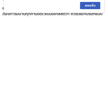
ยอมรับ
และทั้งหมดนี้ก็คือ หลักการเลือก
บริษัทรับสร้างบ้าน
เพื่อให้ผู้ที่
ต้องการมีบ้านทุกท่านจดไว้เป็นเช็กลิสต์ว่า ควรเลือกบริษัทแบบ
ไหนถึงจะตอบโจทย์มากที่สุด สำหรับใครยังไม่มีบริษัทที่ถูกใจ​
สามารถเลือก Royal House เป็นคำตอบสำหรับการจ้างบริษัท
สร้างบ้านให้แก่คุณ เราพร้อมเป็นหนึ่งในตัวเลือกที่ช่วยสานฝัน
ของคุณให้เป็นจริง หากสนใจสามารถติดต่อเราได้ที่ Line:
@royalhouse
เพิ่มเกร็ดความรู้กับเรา
อ่านบทความใกล้เคียง