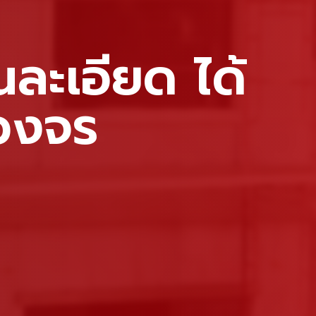
นละเอียด ได้
บวงจร