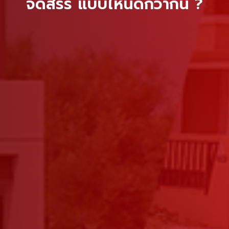
จัดสรร แบบไหนดีกว่ากัน ?