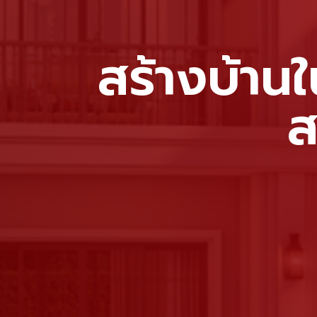
สร้างบ้านใ
ส