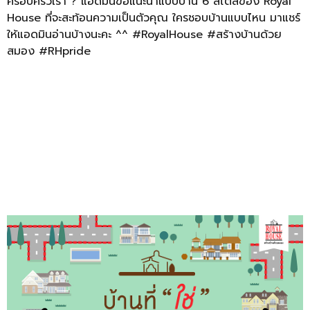
ครอบครัวเรา ? แอดมินขอแนะนำแบบบ้าน 6 สไตล์ของ Royal
House ที่จะสะท้อนความเป็นตัวคุณ ใครชอบบ้านแบบไหน มาแชร์
ให้แอดมินอ่านบ้างนะคะ ^^ #RoyalHouse #สร้างบ้านด้วย
สมอง #RHpride